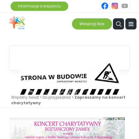
fb
ins
yt
Informacje o wsparciu
≡
Wesprzyj Nas
Wspólny Świat
>
Do przypisania
>
Zapraszamy na koncert
charytatywny