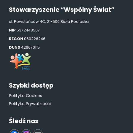
Stowarzyszenie “Wspólny Świat”
ul. Powstańców 4C, 21-500 Biała Podlaska
NIP
5372448567
REGON
060226246
DUNS
426670115
Szybki dostęp
Polityka Cookies
Polityka Prywatności
Śledź nas
fb
ins
yt