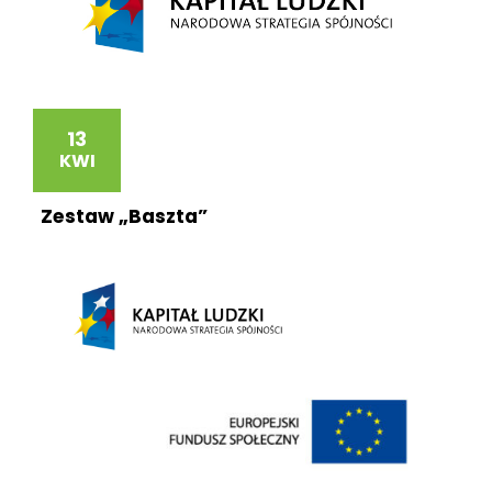
13
KWI
Zestaw „Baszta”