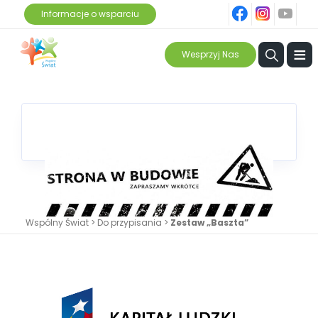
fb
ins
yt
Informacje o wsparciu
≡
Wesprzyj Nas
Wspólny Świat
>
Do przypisania
>
Zestaw „Baszta”