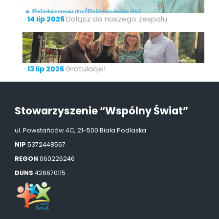
Dołącz do naszego zespołu
14 lip 2026
Gratulacje!
13 lip 2026
Stowarzyszenie “Wspólny Świat”
ul. Powstańców 4C, 21-500 Biała Podlaska
NIP
5372448567
REGON
060226246
DUNS
426670115