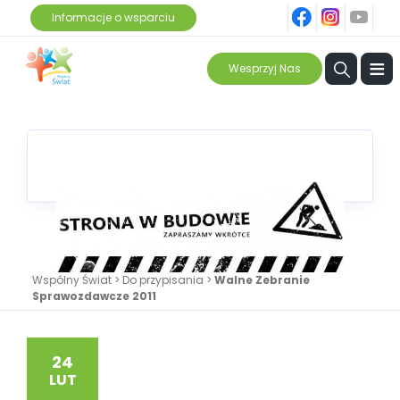
fb
ins
yt
Informacje o wsparciu
≡
Wesprzyj Nas
Wspólny Świat
>
Do przypisania
>
Walne Zebranie
Sprawozdawcze 2011
24
LUT