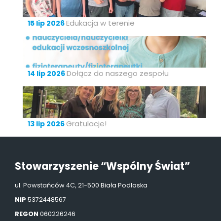
Edukacja w terenie
15 lip 2026
Dołącz do naszego zespołu
14 lip 2026
Gratulacje!
13 lip 2026
Stowarzyszenie “Wspólny Świat”
ul. Powstańców 4C, 21-500 Biała Podlaska
NIP
5372448567
REGON
060226246