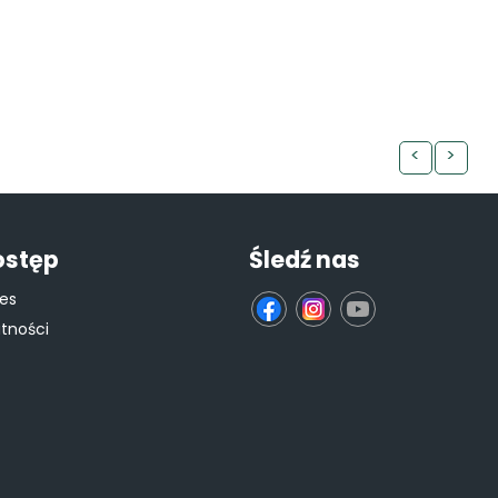
<
>
ostęp
Śledź nas
ies
fb
ins
yt
atności