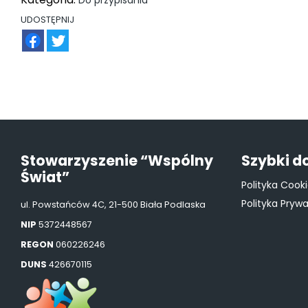
Do przypisania
UDOSTĘPNIJ
FB
TW
Stowarzyszenie “Wspólny
Szybki d
Świat”
Polityka Cook
Polityka Pryw
ul. Powstańców 4C, 21-500 Biała Podlaska
NIP
5372448567
REGON
060226246
DUNS
426670115