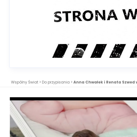
Wspólny Świat
>
Do przypisania
>
Anna Chwałek i Renata Szwed 