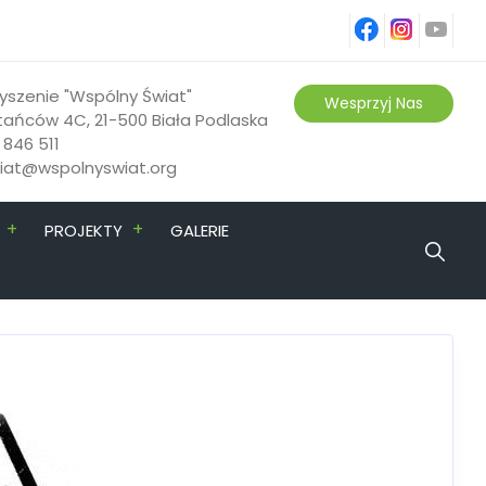
fb
ins
yt
yszenie "Wspólny Świat"
Wesprzyj Nas
tańców 4C, 21-500 Biała Podlaska
 846 511
riat@wspolnyswiat.org
+
+
PROJEKTY
GALERIE