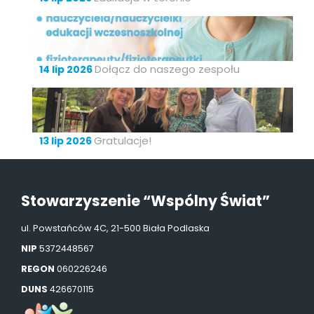
Dołącz do naszego zespołu
14 lip 2026
Gratulacje!
13 lip 2026
Stowarzyszenie “Wspólny Świat”
ul. Powstańców 4C, 21-500 Biała Podlaska
NIP
5372448567
REGON
060226246
DUNS
426670115