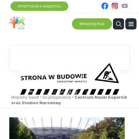
fb
ins
yt
Informacje o wsparciu
≡
Wesprzyj Nas
Wspólny Świat
>
Do przypisania
>
Centrum Nauki Kopernik
oraz Stadion Narodowy