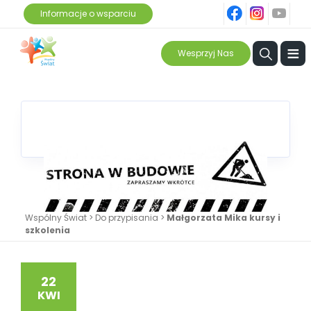
fb
ins
yt
Informacje o wsparciu
≡
Wesprzyj Nas
Wspólny Świat
>
Do przypisania
>
Małgorzata Mika kursy i
szkolenia
22
KWI