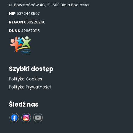
ul. Powstańców 4C, 21-500 Biała Podlaska
NIP
5372448567
REGON
060226246
DUNS
426670115
Szybki dostęp
Polityka Cookies
Polityka Prywatności
Śledź nas
fb
ins
yt