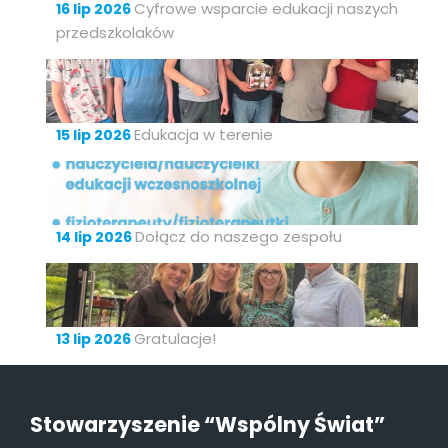
Cyfrowe wsparcie edukacji naszych
16 lip 2026
przedszkolaków
Edukacja w terenie
15 lip 2026
Dołącz do naszego zespołu
14 lip 2026
Gratulacje!
13 lip 2026
Stowarzyszenie “Wspólny Świat”