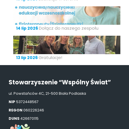
Dołącz do naszego zespołu
14 lip 2026
Gratulacje!
13 lip 2026
Stowarzyszenie “Wspólny Świat”
ul. Powstańców 4C, 21-500 Biała Podlaska
NIP
5372448567
REGON
060226246
DUNS
426670115