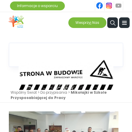
fb
ins
yt
Informacje o wsparciu
≡
Wesprzyj Nas
Wspólny Świat
>
Do przypisania
>
Mikołajki w Szkole
Przysposabiającej do Pracy