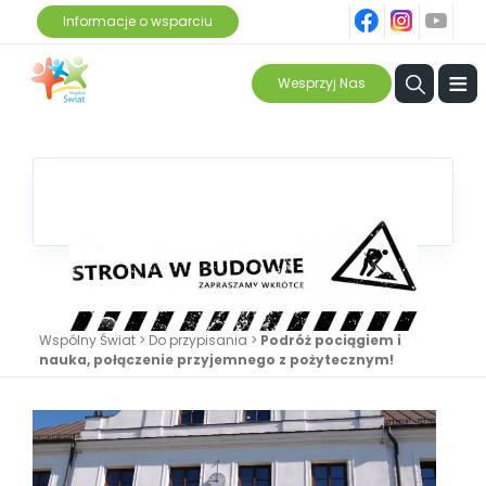
fb
ins
yt
Informacje o wsparciu
≡
Wesprzyj Nas
Wspólny Świat
>
Do przypisania
>
Podróż pociągiem i
nauka, połączenie przyjemnego z pożytecznym!