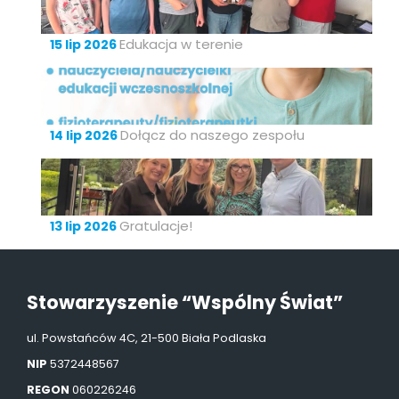
Edukacja w terenie
15 lip 2026
Dołącz do naszego zespołu
14 lip 2026
Gratulacje!
13 lip 2026
Stowarzyszenie “Wspólny Świat”
ul. Powstańców 4C, 21-500 Biała Podlaska
NIP
5372448567
REGON
060226246