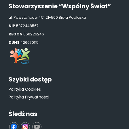
Stowarzyszenie “Wspólny Świat”
ul. Powstańców 4C, 21-500 Biała Podlaska
NIP
5372448567
REGON
060226246
DUNS
426670115
Szybki dostęp
Polityka Cookies
Polityka Prywatności
Śledź nas
fb
ins
yt