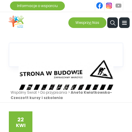
fb
ins
yt
Informacje o wsparciu
≡
Wesprzyj Nas
Wspólny Świat
>
Do przypisania
>
Aneta Kwiatkowska-
Czeczott kursy i szkolenia
22
KWI