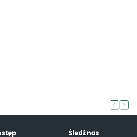
<
>
ostęp
Śledź nas