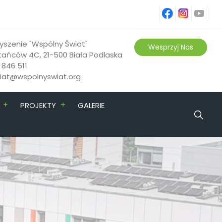
fb
ins
yt
yszenie "Wspólny Świat"
Wesprzyj Nas
tańców 4C, 21-500 Biała Podlaska
 846 511
riat@wspolnyswiat.org
+
+
PROJEKTY
GALERIE