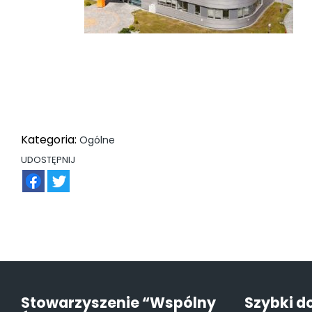
Kategoria:
Ogólne
UDOSTĘPNIJ
FB
TW
Stowarzyszenie “Wspólny
Szybki d