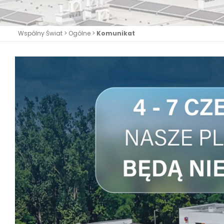
Wspólny Świat
>
Ogólne
>
Komunikat