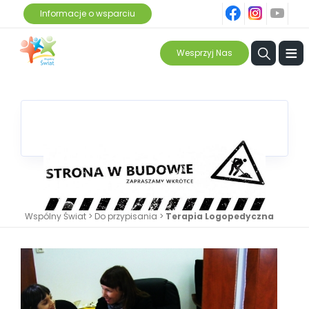
fb
ins
yt
Informacje o wsparciu
≡
Wesprzyj Nas
Wspólny Świat
>
Do przypisania
>
Terapia Logopedyczna