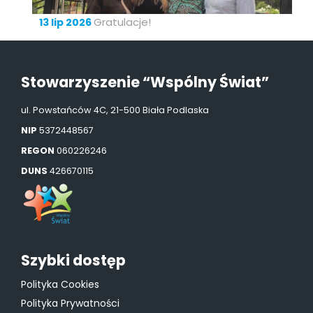
Gratulacje!
13 lip 2026
Stowarzyszenie “Wspólny Świat”
ul. Powstańców 4C, 21-500 Biała Podlaska
NIP
5372448567
REGON
060226246
DUNS
426670115
Szybki dostęp
Polityka Cookies
Polityka Prywatności