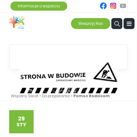
fb
ins
yt
Informacje o wsparciu
≡
Wesprzyj Nas
Wspólny Świat
>
Do przypisania
>
Pomoc Rodzicom
29
STY