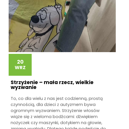
20
WRZ
Strzyżenie – mała rzecz, wielkie
wyzwanie
To, co dla wielu z nas jest codzienną, prostą
czynnością, dla dzieci z autyzmem bywa
ogromnym wyzwaniem. Strzyżenie włosów
wiąże się z wieloma bodźcami: dźwiękiem
nożyczek czy maszynki, dotykiem na głowie,
zmianą wyglądu. Dlatego każde podejście do