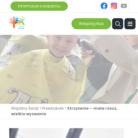
fb
ins
yt
Informacje o wsparciu
≡
Wesprzyj Nas
Wspólny Świat
>
Przedszkole
>
Strzyżenie – mała rzecz,
wielkie wyzwanie