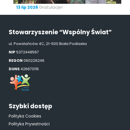
Gratulacje!
13 lip 2026
Stowarzyszenie “Wspólny Świat”
ul. Powstańców 4C, 21-500 Biała Podlaska
NIP
5372448567
REGON
060226246
DUNS
426670115
Szybki dostęp
Polityka Cookies
Polityka Prywatności