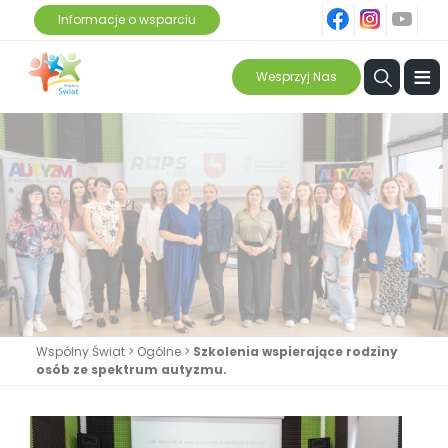
fb
ins
yt
Informacje o wsparciu
≡
Wesprzyj Nas
Wspólny Świat
>
Ogólne
>
Szkolenia wspierające rodziny
osób ze spektrum autyzmu.