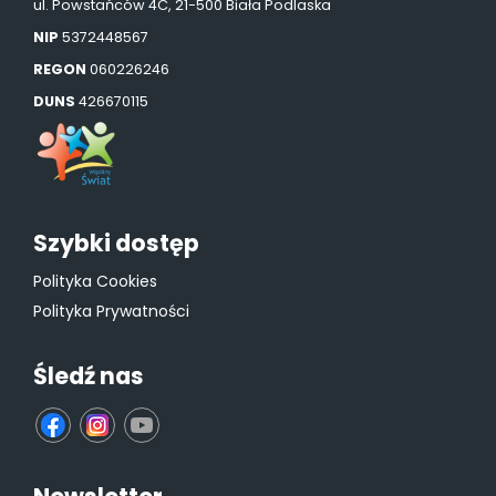
ul. Powstańców 4C, 21-500 Biała Podlaska
NIP
5372448567
REGON
060226246
DUNS
426670115
Szybki dostęp
Polityka Cookies
Polityka Prywatności
Śledź nas
fb
ins
yt