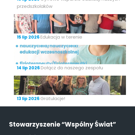
przedszkolaków
Edukacja w terenie
15 lip 2026
Dołącz do naszego zespołu
14 lip 2026
Gratulacje!
13 lip 2026
Stowarzyszenie “Wspólny Świat”