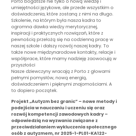
Porto bogatsze nie tylko o nową wiedzę i
umiejętności językowe, ale przede wszystkim o
doświadczenia, które zostaną z nimi na długo.
Szkolenie, na którym była nasza kadra to
ogromna dawka wiedzy merytorycznej,
inspiracji i praktycznych rozwiązań, które z
pewnością przełożą się na codzienną pracę w
naszej szkole i dalszy rozwój naszej kadry. To
także nowe międzynarodowe kontakty, relacje i
współprace, które mamy nadzieję zaowocują w
przyszłości
Nasze dziewczyny wracają z Porto z głowami
pełnymi pomysłów, nową energią,
doświadczeniem i pięknymi znajomościami. A
to dopiero początek.
Projekt „Autyzm bez granic” – nowe metody i
podejścia w nauczaniu i uczeniu się oraz
rozwój kompetencji zawodowych kadry –
odpowiedzią na wyzwania związane z
przeciwdziałaniem wykluczenia społecznego
osób z autyzmem, nr 2025-1-PL01-KA122-