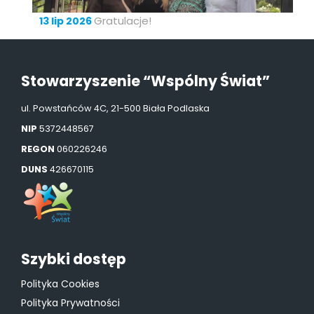
Gratulacje!
13 lip 2026
Stowarzyszenie “Wspólny Świat”
ul. Powstańców 4C, 21-500 Biała Podlaska
NIP
5372448567
REGON
060226246
DUNS
426670115
Szybki dostęp
Polityka Cookies
Polityka Prywatności