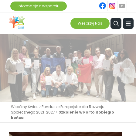
fb
ins
yt
Informacje o wsparciu
≡
Wesprzyj Nas
Wspólny Świat
>
Fundusze Europejskie dla Rozwoju
Społecznego 2021-2027
>
Szkolenie w Porto dobiegło
końca