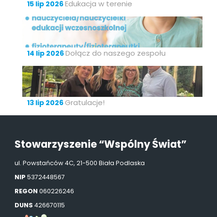
Edukacja w terenie
15 lip 2026
Dołącz do naszego zespołu
14 lip 2026
Gratulacje!
13 lip 2026
Stowarzyszenie “Wspólny Świat”
ul. Powstańców 4C, 21-500 Biała Podlaska
NIP
5372448567
REGON
060226246
DUNS
426670115