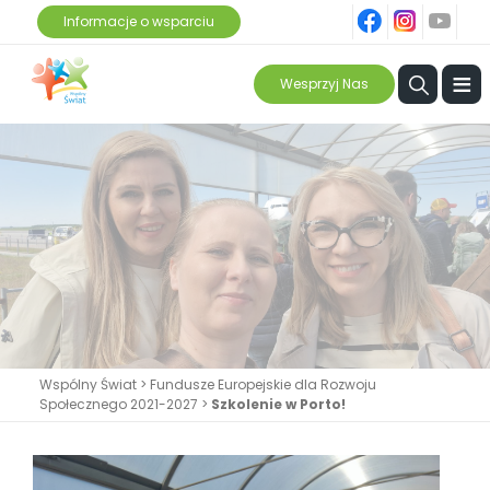
fb
ins
yt
Informacje o wsparciu
≡
Wesprzyj Nas
Wspólny Świat
>
Fundusze Europejskie dla Rozwoju
Społecznego 2021-2027
>
Szkolenie w Porto!