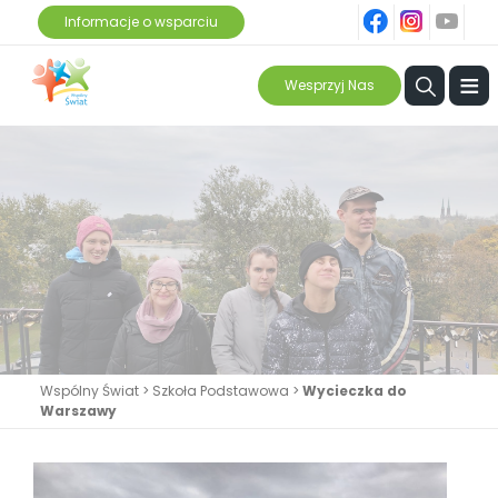
fb
ins
yt
Informacje o wsparciu
≡
Wesprzyj Nas
Wspólny Świat
>
Szkoła Podstawowa
>
Wycieczka do
Warszawy