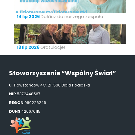
Dołącz do naszego zespołu
14 lip 2026
Gratulacje!
13 lip 2026
Stowarzyszenie “Wspólny Świat”
ul. Powstańców 4C, 21-500 Biała Podlaska
NIP
5372448567
REGON
060226246
DUNS
426670115