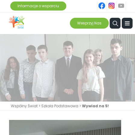
fb
ins
yt
Informacje o wsparciu
≡
Wesprzyj Nas
Wspólny Świat
>
Szkoła Podstawowa
>
Wywiad na 5!