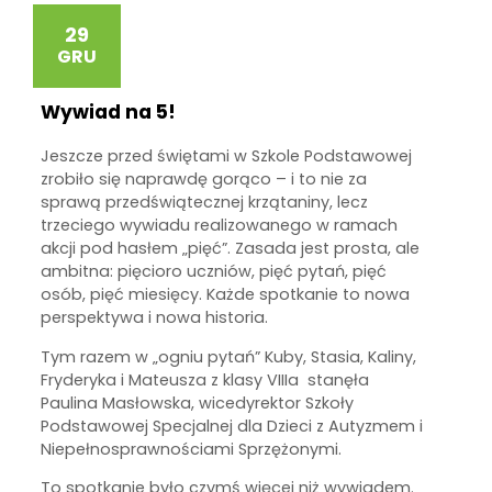
29
GRU
Wywiad na 5!
Jeszcze przed świętami w Szkole Podstawowej
zrobiło się naprawdę gorąco – i to nie za
sprawą przedświątecznej krzątaniny, lecz
trzeciego wywiadu realizowanego w ramach
akcji pod hasłem „pięć”. Zasada jest prosta, ale
ambitna: pięcioro uczniów, pięć pytań, pięć
osób, pięć miesięcy. Każde spotkanie to nowa
perspektywa i nowa historia.
Tym razem w „ogniu pytań” Kuby, Stasia, Kaliny,
Fryderyka i Mateusza z klasy VIIIa stanęła
Paulina Masłowska, wicedyrektor Szkoły
Podstawowej Specjalnej dla Dzieci z Autyzmem i
Niepełnosprawnościami Sprzężonymi.
To spotkanie było czymś więcej niż wywiadem.