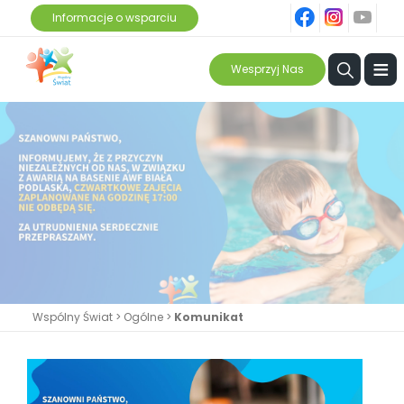
fb
ins
yt
Informacje o wsparciu
≡
Wesprzyj Nas
Wspólny Świat
>
Ogólne
>
Komunikat