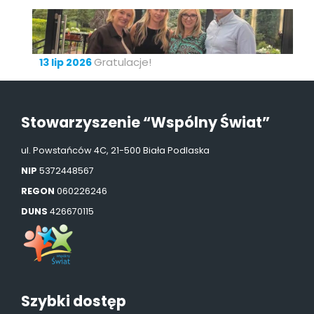
Gratulacje!
13 lip 2026
Stowarzyszenie “Wspólny Świat”
ul. Powstańców 4C, 21-500 Biała Podlaska
NIP
5372448567
REGON
060226246
DUNS
426670115
Szybki dostęp