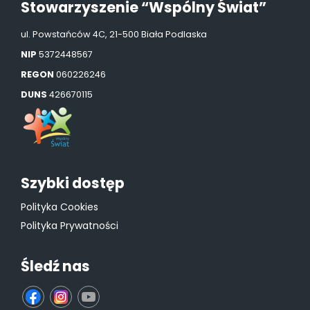
Stowarzyszenie “Wspólny Świat”
ul. Powstańców 4C, 21-500 Biała Podlaska
NIP
5372448567
REGON
060226246
DUNS
426670115
Szybki dostęp
Polityka Cookies
Polityka Prywatności
Śledź nas
fb
ins
yt