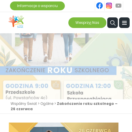
fb
ins
yt
Informacje o wsparciu
≡
Wesprzyj Nas
Wspólny Świat
>
Ogólne
>
Zakończenie roku szkolnego –
26 czerwca