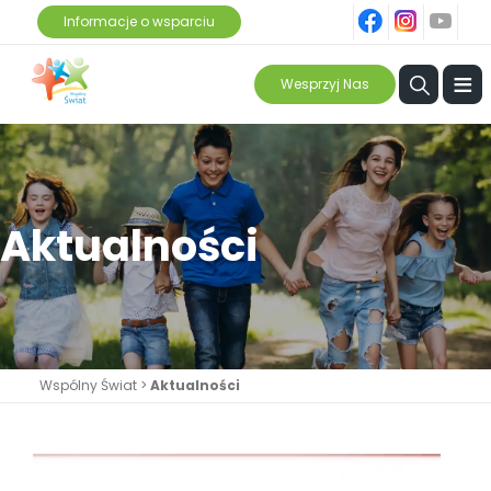
fb
ins
yt
Informacje o wsparciu
≡
Wesprzyj Nas
Aktualności
Wspólny Świat
>
Aktualności