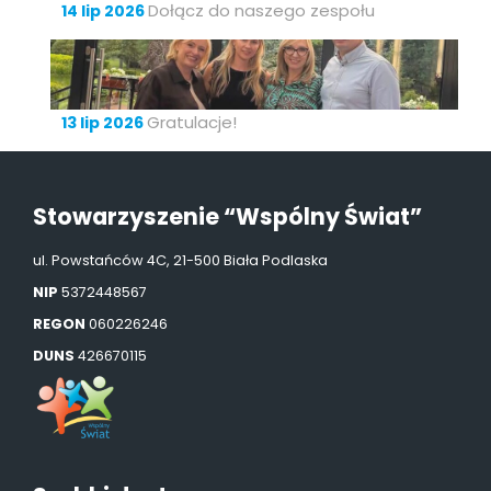
Dołącz do naszego zespołu
14 lip 2026
Gratulacje!
13 lip 2026
Stowarzyszenie “Wspólny Świat”
ul. Powstańców 4C, 21-500 Biała Podlaska
NIP
5372448567
REGON
060226246
DUNS
426670115