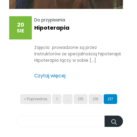
Do przypisania
20
Hipoterapia
SIE
Zajęcia prowadzone są przez
instruktorów ze specjalnością hipoterapii.
Hipoterapia łączy w sobie […]
Czytaj więcej
« Poprzednie
1
…
215
216
217